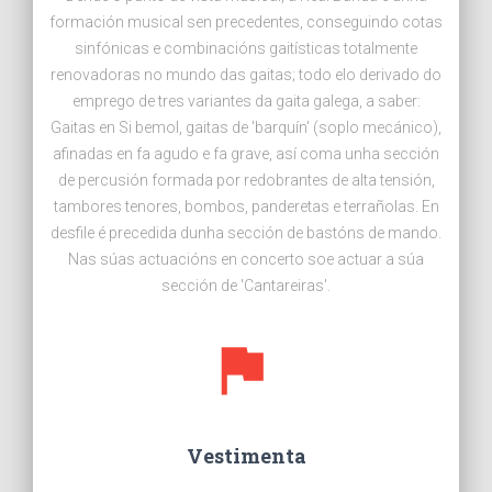
formación musical sen precedentes, conseguindo cotas
sinfónicas e combinacións gaitísticas totalmente
renovadoras no mundo das gaitas; todo elo derivado do
emprego de tres variantes da gaita galega, a saber:
Gaitas en Si bemol, gaitas de 'barquín' (soplo mecánico),
afinadas en fa agudo e fa grave, así coma unha sección
de percusión formada por redobrantes de alta tensión,
tambores tenores, bombos, panderetas e terrañolas. En
desfile é precedida dunha sección de bastóns de mando.
Nas súas actuacións en concerto soe actuar a súa
sección de 'Cantareiras'.
Vestimenta