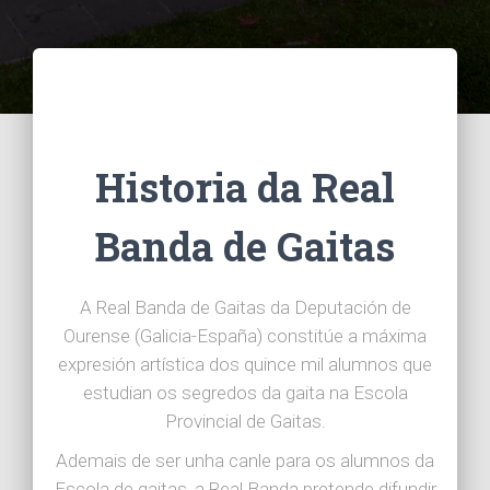
Historia da Real
Banda de Gaitas
A Real Banda de Gaitas da Deputación de
Ourense (Galicia-España) constitúe a máxima
expresión artística dos quince mil alumnos que
estudian os segredos da gaita na Escola
Provincial de Gaitas.
Ademais de ser unha canle para os alumnos da
Escola de gaitas, a Real Banda pretende difundir