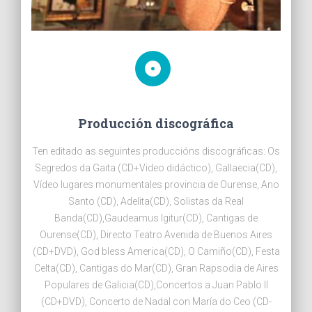
Producción discográfica
Ten editado as seguintes produccións discográficas: Os
Segredos da Gaita (CD+Video didáctico), Gallaecia(CD),
Vídeo lugares monumentales provincia de Ourense, Ano
Santo (CD), Adelita(CD), Solistas da Real
Banda(CD),Gaudeamus Igitur(CD), Cantigas de
Ourense(CD), Directo Teatro Avenida de Buenos Aires
(CD+DVD), God bless America(CD), O Camiño(CD), Festa
Celta(CD), Cantigas do Mar(CD), Gran Rapsodia de Aires
Populares de Galicia(CD),Concertos a Juan Pablo II
(CD+DVD), Concerto de Nadal con María do Ceo (CD-