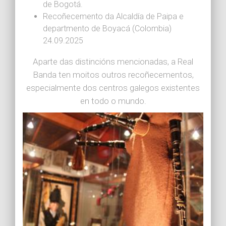
de Bogotá.
Recoñecemento da Alcaldía de Paipa e
departmento de Boyacá (Colombia)
24.09.2025
Aparte das distincións mencionadas, a Real
Banda ten moitos outros recoñecementos,
especialmente dos centros galegos existentes
en todo o mundo.