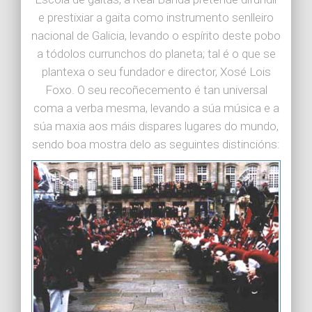
e prestixiar a gaita como instrumento senlleiro
nacional de Galicia, levando o espírito deste pobo
a tódolos currunchos do planeta; tal é o que se
plantexa o seu fundador e director, Xosé Lois
Foxo. O seu recoñecemento é tan universal
coma a verba mesma, levando a súa música e a
súa maxia aos máis dispares lugares do mundo,
sendo boa mostra delo as seguintes distincións: